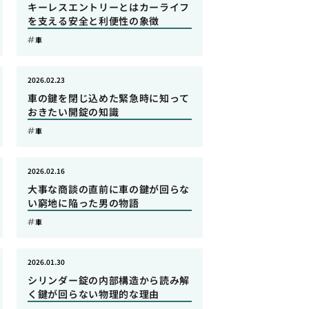
キーレスエントリーとはカーライフ
を支える安全と利便性の象徴
車
2026.02.23
車の鍵を閉じ込めた緊急時に知って
おきたい開錠の知識
車
2026.02.16
大事な商談の直前に車の鍵が回らな
い窮地に陥った男の物語
車
2026.01.30
シリンダー錠の内部構造から読み解
く鍵が回らない物理的な理由