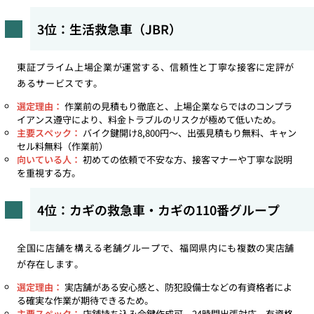
3位：生活救急車（JBR）
東証プライム上場企業が運営する、信頼性と丁寧な接客に定評が
あるサービスです。
選定理由：
作業前の見積もり徹底と、上場企業ならではのコンプラ
イアンス遵守により、料金トラブルのリスクが極めて低いため。
主要スペック：
バイク鍵開け8,800円〜、出張見積もり無料、キャン
セル料無料（作業前）
向いている人：
初めての依頼で不安な方、接客マナーや丁寧な説明
を重視する方。
4位：カギの救急車・カギの110番グループ
全国に店舗を構える老舗グループで、福岡県内にも複数の実店舗
が存在します。
選定理由：
実店舗がある安心感と、防犯設備士などの有資格者によ
る確実な作業が期待できるため。
主要スペック：
店舗持ち込み合鍵作成可、24時間出張対応、有資格