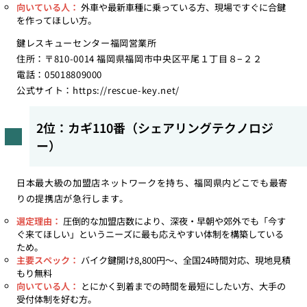
向いている人：
外車や最新車種に乗っている方、現場ですぐに合鍵
を作ってほしい方。
鍵レスキューセンター福岡営業所
住所：〒810-0014 福岡県福岡市中央区平尾１丁目８−２２
電話：05018809000
公式サイト：
https://rescue-key.net/
2位：カギ110番（シェアリングテクノロジ
ー）
日本最大級の加盟店ネットワークを持ち、福岡県内どこでも最寄
りの提携店が急行します。
選定理由：
圧倒的な加盟店数により、深夜・早朝や郊外でも「今す
ぐ来てほしい」というニーズに最も応えやすい体制を構築している
ため。
主要スペック：
バイク鍵開け8,800円〜、全国24時間対応、現地見積
もり無料
向いている人：
とにかく到着までの時間を最短にしたい方、大手の
受付体制を好む方。