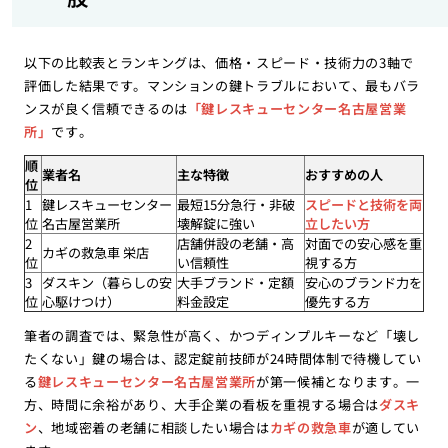
以下の比較表とランキングは、価格・スピード・技術力の3軸で
評価した結果です。マンションの鍵トラブルにおいて、最もバラ
ンスが良く信頼できるのは
「鍵レスキューセンター名古屋営業
所」
です。
順
業者名
主な特徴
おすすめの人
位
1
鍵レスキューセンター
最短15分急行・非破
スピードと技術を両
位
名古屋営業所
壊解錠に強い
立したい方
2
店舗併設の老舗・高
対面での安心感を重
カギの救急車 栄店
位
い信頼性
視する方
3
ダスキン（暮らしの安
大手ブランド・定額
安心のブランド力を
位
心駆けつけ）
料金設定
優先する方
筆者の調査では、緊急性が高く、かつディンプルキーなど「壊し
たくない」鍵の場合は、認定錠前技師が24時間体制で待機してい
る
鍵レスキューセンター名古屋営業所
が第一候補となります。一
方、時間に余裕があり、大手企業の看板を重視する場合は
ダスキ
ン
、地域密着の老舗に相談したい場合は
カギの救急車
が適してい