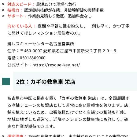
対応スピード：
最短15分で現場へ急行
技術力：
認定錠前技師が在籍、非破壊解錠の実績多数
サポート：
作業前見積もり徹底、追加料金なし
向いている人：
夜間や早朝に鍵を紛失し、一刻も早く、かつ丁寧
に開けてほしいマンション居住者の方。
鍵レスキューセンター名古屋営業所
住所：〒460-0007 愛知県名古屋市中区新栄２丁目２９−５
電話：05018809000
公式サイト：
https://rescue-key.net/
2位：カギの救急車 栄店
名古屋市中区に拠点を置く「カギの救急車 栄店」は、全国展開す
る老舗チェーンの加盟店として非常に高い信頼性を誇ります。店
舗を構えているため、出張依頼だけでなく店舗での相談も可能。
地域に根ざした運営で、近隣マンションの鍵事情にも詳しく、確
実な作業が期待できます。
選定理由：
1999年創業の実績と、実店舗があることによる抜群の安