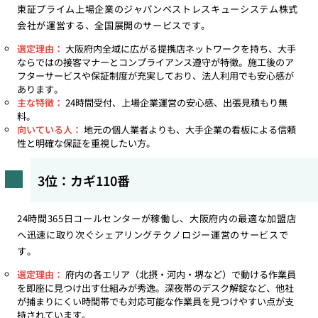
東証プライム上場企業のジャパンベストレスキューシステム株式
会社が運営する、全国展開のサービスです。
選定理由：
大阪府内全域に広がる提携店ネットワークを持ち、大手
ならではの接客マナーとコンプライアンス遵守が特徴。施工後のア
フターサービスや保証制度が充実しており、法人利用でも安心感が
あります。
主な特徴：
24時間受付、上場企業運営の安心感、出張見積もり無
料。
向いている人：
地元の個人業者よりも、大手企業の看板による信頼
性と明確な保証を重視したい方。
3位：カギ110番
24時間365日コールセンターが稼働し、大阪府内の最適な加盟店
へ迅速に取り次ぐシェアリングテクノロジー運営のサービスで
す。
選定理由：
府内の各エリア（北摂・河内・堺など）で動ける作業員
を即座に見つけ出す仕組みが秀逸。深夜帯のデスク解錠など、他社
が捕まりにくい時間帯でも対応可能な作業員を見つけやすい点が支
持されています。