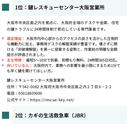
1位：鍵レスキューセンター大阪営業所
大阪市中央区島之内を拠点に、大阪府全域のデスクや金庫、住宅
の鍵トラブルに24時間体制で即応している専門業者です。
選定理由：
大阪市内中心部からのアクセスの良さを活かした圧倒的
な機動力に加え、事務用デスクの解錠実績が豊富です。壊さずに開
ける「非破壊解錠」を第一に提案する姿勢と、作業前の明確な金額
提示が評価されました。
主な特徴：
最短5〜10分で到着、見積もり無料、24時間365日対応。
向いている人：
大阪府内で、業務への影響を最小限にするため1分で
も早く鍵を開けてほしい方。
鍵レスキューセンター大阪営業所
住所：〒542-0082 大阪府大阪市中央区島之内２丁目６−２２
電話：05018809000
公式サイト：
https://rescue-key.net/
2位：カギの生活救急車（JBR）