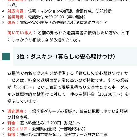
心感。
対応内容：
住宅・マンションの解錠、合鍵作成、防犯診断
営業時間：
電話受付 9:00-20:00（年中無休）
強み：
警察や官公庁からの依頼も受ける信頼のブランド
向いている人：
名前の知られた老舗業者に依頼したい方や、日中
にしっかりと相談しながら進めたい方。
3位：ダスキン（暮らしの安心駆けつけ）
お掃除で有名なダスキンが提供する「暮らしの安心駆けつけ」サ
ービスは、料金の透明性が非常に高いのが特徴です。多くの業者
が「〇〇円〜」という表記で現場見積もりを基本とする中、ダス
キンは標準的な鍵開けに対して一律の定額料金（13,200円〜）を
提示しています。
選定理由：
上場企業グループの看板と、事前に把握しやすい定額制
の料金体系。
料金：
基本料金込み 13,200円（税込）〜
対応エリア：
愛知県内全域（一部地域除く）
特徴：
無理な追加営業がなく、接客マナーが非常に丁寧